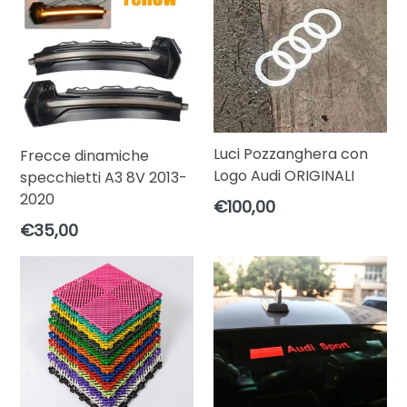
Luci Pozzanghera con
Frecce dinamiche
Logo Audi ORIGINALI
specchietti A3 8V 2013-
2020
Prezzo
€100,00
di
Prezzo
€35,00
listino
di
listino