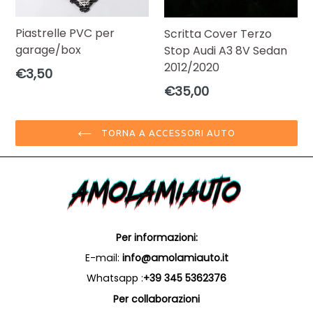
Piastrelle PVC per
Scritta Cover Terzo
garage/box
Stop Audi A3 8V Sedan
2012/2020
Prezzo
€3,50
di
Prezzo
€35,00
listino
di
listino
TORNA A ACCESSORI AUTO
Per informazioni:
E-mail:
info@amolamiauto.it
Whatsapp :
+39 345 5362376
Per collaborazioni