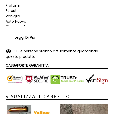
Profumi:
Forest
Vaniglia
Auto Nuova
Ghiaccio Nero
Leggi Di Più
Pacchetto Mix 10pz deodoranti 10€
Pacchetto Mix 15pz deodoranti 14€
Pacchetto Mix 20pz deodoranti 18€
3
6
le persone stanno attualmente guardando
questo prodotto
CASSAFORTE GARANTITA
VISUALIZZA IL CARRELLO