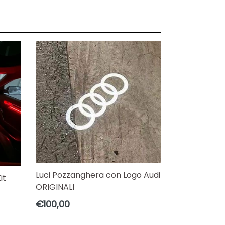
Luci Pozzanghera con Logo Audi
it
ORIGINALI
Prezzo
€100,00
di
listino