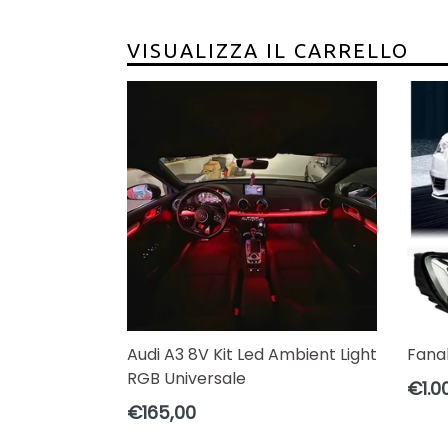
VISUALIZZA IL CARRELLO
Audi A3 8V Kit Led Ambient Light
Fanal
RGB Universale
Prezz
€1.0
di
Prezzo
€165,00
listin
di