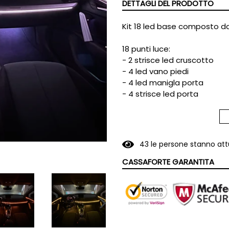
DETTAGLI DEL PRODOTTO
Kit 18 led base composto da
18 punti luce:
- 2 strisce led cruscotto
- 4 led vano piedi
- 4 led manigla porta
- 4 strisce led porta
- 4 led tasca porta
5 centraline:
- 1 centralina principale
4
3
le persone stanno at
- 4 centraline subordinate
CASSAFORTE GARANTITA
5 strisce led:
- 1 striscia led 110cm
- 4 strisce led 75cm
SLIDE
Kit 21 led base composto da
SUCCESSIVA