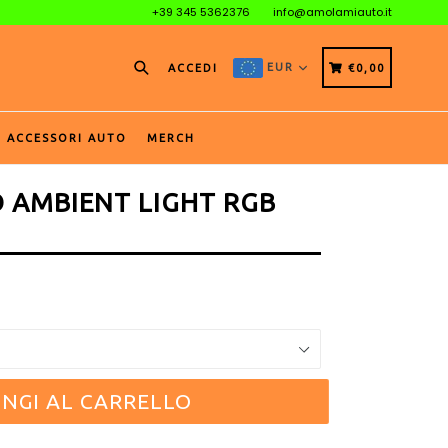
+39 345 5362376
info@amolamiauto.it
Cerca
CARRELLO
CARRELLO
EUR
ACCEDI
€0,00
ACCESSORI AUTO
MERCH
D AMBIENT LIGHT RGB
NGI AL CARRELLO